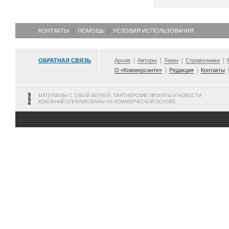
КОНТАКТЫ
ПОМОЩЬ
УСЛОВИЯ ИСПОЛЬЗОВАНИЯ
ОБРАТНАЯ СВЯЗЬ
Архив
Авторы
Темы
Справочники
О «Коммерсанте»
Редакция
Контакты
МАТЕРИАЛЫ С ТАКОЙ МЕТКОЙ, ПАРТНЕРСКИЕ ПРОЕКТЫ И НОВОСТИ
КОМПАНИЙ ОПУБЛИКОВАНЫ НА КОММЕРЧЕСКОЙ ОСНОВЕ