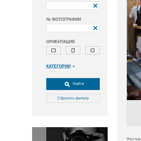
№ ФОТОГРАФИИ
ОРИЕНТАЦИЯ
КАТЕГОРИИ
Армия и ВПК
Досуг, туризм и отдых
Найти
Культура
Медицина
Сбросить фильтр
Наука
Образование
Общество
Окружающая среда
Политика
Фестив