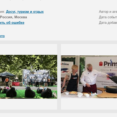
рия:
Досуг, туризм и отдых
Автор и аг
Россия, Москва
Дата собы
ить об ошибке
Дата доба
ото