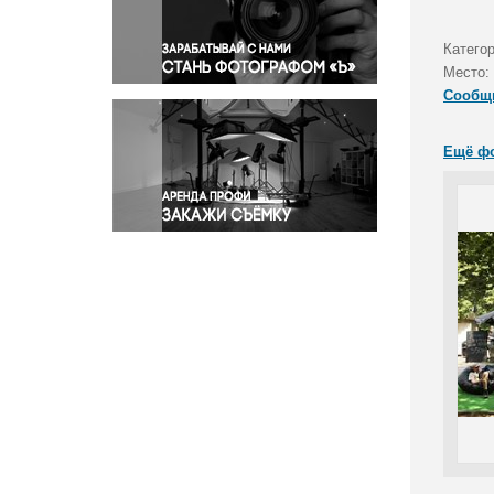
Правосудие
Происшествия и конфликты
Катего
Религия
Место:
Сообщ
Светская жизнь
Спорт
Ещё ф
Экология
Экономика и бизнес