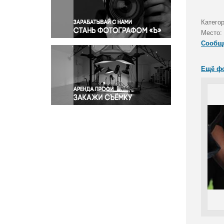
Правосудие
Происшествия и конфликты
Катего
Религия
Место:
Сообщ
Светская жизнь
Спорт
Ещё ф
Экология
Экономика и бизнес