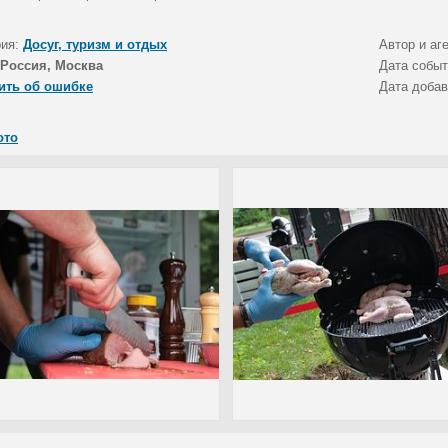
рия:
Досуг, туризм и отдых
Автор и аг
Россия, Москва
Дата собы
ить об ошибке
Дата доба
ото