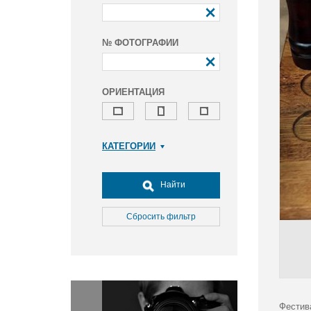
№ ФОТОГРАФИИ
ОРИЕНТАЦИЯ
КАТЕГОРИИ
Армия и ВПК
Досуг, туризм и отдых
Найти
Культура
Медицина
Сбросить фильтр
Наука
Образование
Общество
Окружающая среда
Политика
Фестив