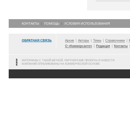
КОНТАКТЫ
ПОМОЩЬ
УСЛОВИЯ ИСПОЛЬЗОВАНИЯ
ОБРАТНАЯ СВЯЗЬ
Архив
Авторы
Темы
Справочники
О «Коммерсанте»
Редакция
Контакты
МАТЕРИАЛЫ С ТАКОЙ МЕТКОЙ, ПАРТНЕРСКИЕ ПРОЕКТЫ И НОВОСТИ
КОМПАНИЙ ОПУБЛИКОВАНЫ НА КОММЕРЧЕСКОЙ ОСНОВЕ