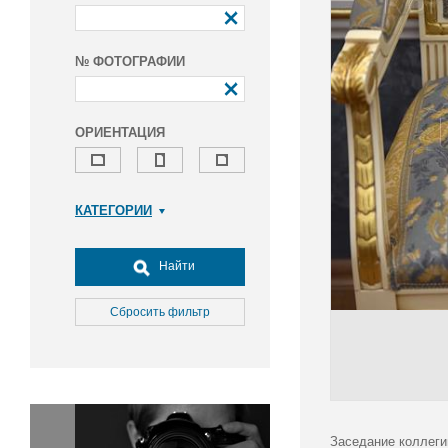
№ ФОТОГРАФИИ
ОРИЕНТАЦИЯ
КАТЕГОРИИ
Армия и ВПК
Досуг, туризм и отдых
Найти
Культура
Медицина
Сбросить фильтр
Наука
Образование
Общество
Окружающая среда
Политика
Заседание коллеги