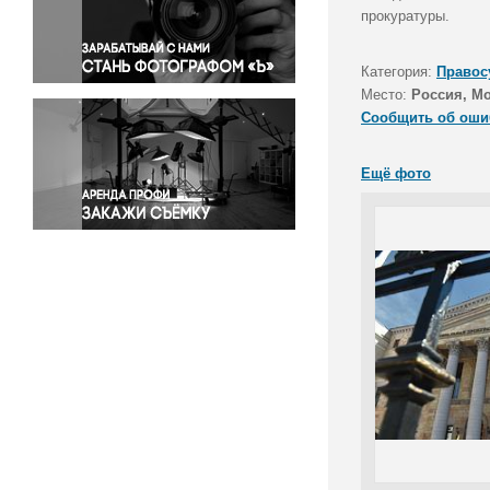
Правосудие
прокуратуры.
Происшествия и конфликты
Религия
Категория:
Правос
Место:
Россия, М
Светская жизнь
Сообщить об оши
Спорт
Экология
Ещё фото
Экономика и бизнес