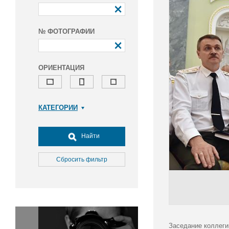
№ ФОТОГРАФИИ
ОРИЕНТАЦИЯ
КАТЕГОРИИ
Армия и ВПК
Досуг, туризм и отдых
Найти
Культура
Медицина
Сбросить фильтр
Наука
Образование
Общество
Окружающая среда
Политика
Заседание коллеги