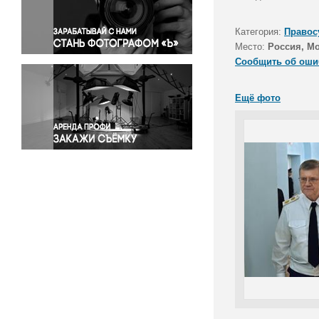
Правосудие
Происшествия и конфликты
Категория:
Правос
Религия
Место:
Россия, М
Сообщить об оши
Светская жизнь
Спорт
Ещё фото
Экология
Экономика и бизнес