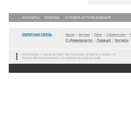
КОНТАКТЫ
ПОМОЩЬ
УСЛОВИЯ ИСПОЛЬЗОВАНИЯ
ОБРАТНАЯ СВЯЗЬ
Архив
Авторы
Темы
Справочники
О «Коммерсанте»
Редакция
Контакты
МАТЕРИАЛЫ С ТАКОЙ МЕТКОЙ, ПАРТНЕРСКИЕ ПРОЕКТЫ И НОВОСТИ
КОМПАНИЙ ОПУБЛИКОВАНЫ НА КОММЕРЧЕСКОЙ ОСНОВЕ