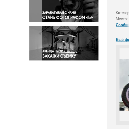
Правосудие
Происшествия и конфликты
Катего
Религия
Место:
Сообщ
Светская жизнь
Спорт
Ещё ф
Экология
Экономика и бизнес