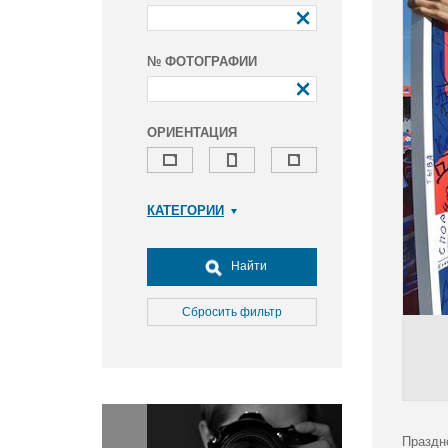
№ ФОТОГРАФИИ
ОРИЕНТАЦИЯ
КАТЕГОРИИ
Армия и ВПК
Досуг, туризм и отдых
Найти
Культура
Медицина
Сбросить фильтр
Наука
Образование
Общество
Окружающая среда
Политика
Праздн