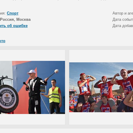
рия:
Спорт
Автор и аг
Россия, Москва
Дата собы
ить об ошибке
Дата доба
ото