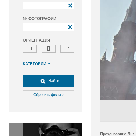
№ ФОТОГРАФИИ
ОРИЕНТАЦИЯ
КАТЕГОРИИ
Армия и ВПК
Досуг, туризм и отдых
Найти
Культура
Медицина
Сбросить фильтр
Наука
Образование
Общество
Окружающая среда
Политика
Празднование Дня 