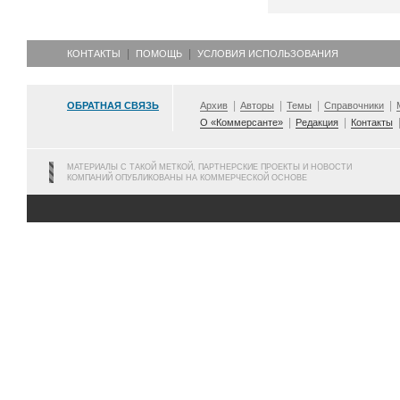
КОНТАКТЫ
ПОМОЩЬ
УСЛОВИЯ ИСПОЛЬЗОВАНИЯ
ОБРАТНАЯ СВЯЗЬ
Архив
Авторы
Темы
Справочники
О «Коммерсанте»
Редакция
Контакты
МАТЕРИАЛЫ С ТАКОЙ МЕТКОЙ, ПАРТНЕРСКИЕ ПРОЕКТЫ И НОВОСТИ
КОМПАНИЙ ОПУБЛИКОВАНЫ НА КОММЕРЧЕСКОЙ ОСНОВЕ