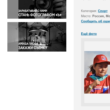
Правосудие
Происшествия и конфликты
Категория:
Спорт
Религия
Место:
Россия, М
Сообщить об оши
Светская жизнь
Спорт
Ещё фото
Экология
Экономика и бизнес