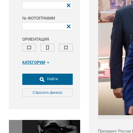
№ ФОТОГРАФИИ
ОРИЕНТАЦИЯ
КАТЕГОРИИ
Армия и ВПК
Досуг, туризм и отдых
Найти
Культура
Медицина
Сбросить фильтр
Наука
Образование
Общество
Окружающая среда
Политика
Президент России 