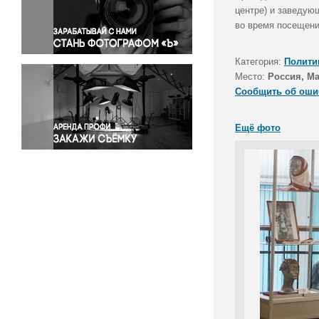
Правосудие
центре) и заведую
во время посещени
Происшествия и конфликты
Религия
Категория:
Полити
Светская жизнь
Место:
Россия, Ма
Спорт
Сообщить об оши
Экология
Экономика и бизнес
Ещё фото