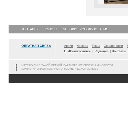
КОНТАКТЫ
ПОМОЩЬ
УСЛОВИЯ ИСПОЛЬЗОВАНИЯ
ОБРАТНАЯ СВЯЗЬ
Архив
Авторы
Темы
Справочники
О «Коммерсанте»
Редакция
Контакты
МАТЕРИАЛЫ С ТАКОЙ МЕТКОЙ, ПАРТНЕРСКИЕ ПРОЕКТЫ И НОВОСТИ
КОМПАНИЙ ОПУБЛИКОВАНЫ НА КОММЕРЧЕСКОЙ ОСНОВЕ