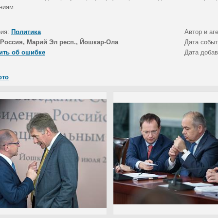
ниям.
рия:
Политика
Автор и аг
Россия, Марий Эл респ., Йошкар-Ола
Дата собы
ить об ошибке
Дата доба
ото