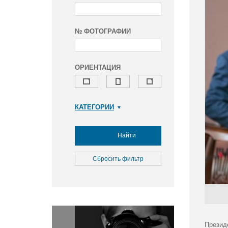
№ ФОТОГРАФИИ
ОРИЕНТАЦИЯ
КАТЕГОРИИ
Армия и ВПК
Досуг, туризм и отдых
Найти
Культура
Медицина
Сбросить фильтр
Наука
Образование
Общество
Окружающая среда
Политика
Презид