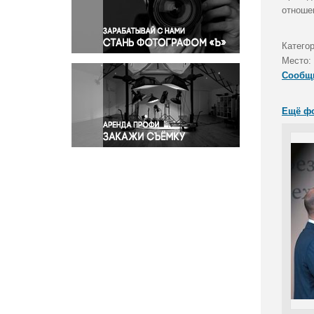
Правосудие
отноше
Происшествия и конфликты
Религия
Катего
Место:
Светская жизнь
Сообщ
Спорт
Экология
Ещё ф
Экономика и бизнес