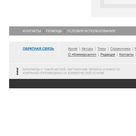
КОНТАКТЫ
ПОМОЩЬ
УСЛОВИЯ ИСПОЛЬЗОВАНИЯ
ОБРАТНАЯ СВЯЗЬ
Архив
Авторы
Темы
Справочники
О «Коммерсанте»
Редакция
Контакты
МАТЕРИАЛЫ С ТАКОЙ МЕТКОЙ, ПАРТНЕРСКИЕ ПРОЕКТЫ И НОВОСТИ
КОМПАНИЙ ОПУБЛИКОВАНЫ НА КОММЕРЧЕСКОЙ ОСНОВЕ