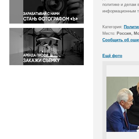
Правосудие
политике и делам 
информационным те
Происшествия и конфликты
Религия
Категория:
Полити
Светская жизнь
Место:
Россия, М
Спорт
Сообщить об оши
Экология
Экономика и бизнес
Ещё фото