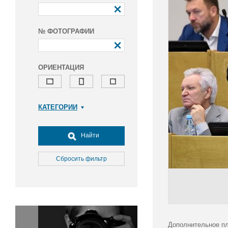
№ ФОТОГРАФИИ
ОРИЕНТАЦИЯ
КАТЕГОРИИ
Армия и ВПК
Досуг, туризм и отдых
Найти
Культура
Медицина
Сбросить фильтр
Наука
Образование
Общество
Окружающая среда
Политика
Дополнительное пл