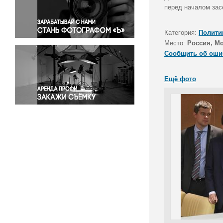
Правосудие
перед началом зас
Происшествия и конфликты
Религия
Категория:
Полити
Место:
Россия, М
Светская жизнь
Сообщить об оши
Спорт
Экология
Ещё фото
Экономика и бизнес