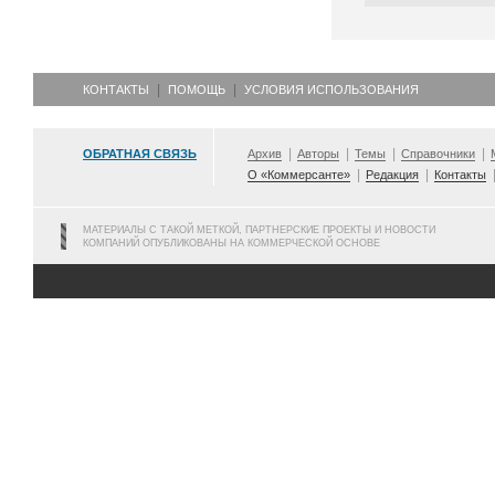
КОНТАКТЫ
ПОМОЩЬ
УСЛОВИЯ ИСПОЛЬЗОВАНИЯ
ОБРАТНАЯ СВЯЗЬ
Архив
Авторы
Темы
Справочники
О «Коммерсанте»
Редакция
Контакты
МАТЕРИАЛЫ С ТАКОЙ МЕТКОЙ, ПАРТНЕРСКИЕ ПРОЕКТЫ И НОВОСТИ
КОМПАНИЙ ОПУБЛИКОВАНЫ НА КОММЕРЧЕСКОЙ ОСНОВЕ