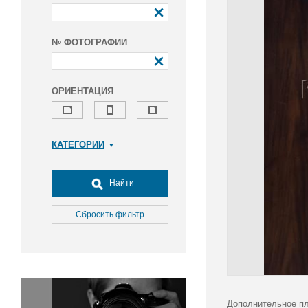
№ ФОТОГРАФИИ
ОРИЕНТАЦИЯ
КАТЕГОРИИ
Армия и ВПК
Досуг, туризм и отдых
Найти
Культура
Медицина
Сбросить фильтр
Наука
Образование
Общество
Окружающая среда
Политика
Дополнительное пл