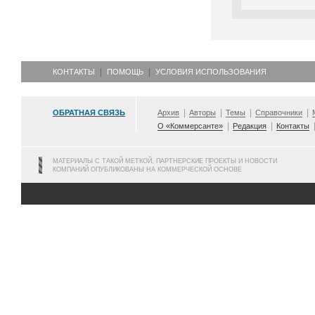
КОНТАКТЫ
ПОМОЩЬ
УСЛОВИЯ ИСПОЛЬЗОВАНИЯ
ОБРАТНАЯ СВЯЗЬ
Архив
Авторы
Темы
Справочники
О «Коммерсанте»
Редакция
Контакты
МАТЕРИАЛЫ С ТАКОЙ МЕТКОЙ, ПАРТНЕРСКИЕ ПРОЕКТЫ И НОВОСТИ
КОМПАНИЙ ОПУБЛИКОВАНЫ НА КОММЕРЧЕСКОЙ ОСНОВЕ