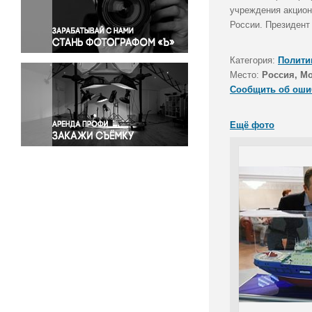
Правосудие
учреждения акцион
России. Президент
Происшествия и конфликты
Религия
Категория:
Полити
Светская жизнь
Место:
Россия, М
Спорт
Сообщить об оши
Экология
Экономика и бизнес
Ещё фото