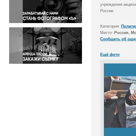
Правосудие
учреждения акцион
России.
Происшествия и конфликты
Религия
Категория:
Полити
Светская жизнь
Место:
Россия, М
Спорт
Сообщить об оши
Экология
Экономика и бизнес
Ещё фото