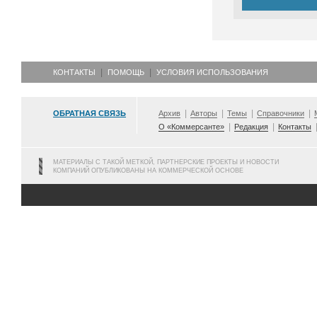
КОНТАКТЫ
ПОМОЩЬ
УСЛОВИЯ ИСПОЛЬЗОВАНИЯ
ОБРАТНАЯ СВЯЗЬ
Архив
Авторы
Темы
Справочники
О «Коммерсанте»
Редакция
Контакты
МАТЕРИАЛЫ С ТАКОЙ МЕТКОЙ, ПАРТНЕРСКИЕ ПРОЕКТЫ И НОВОСТИ
КОМПАНИЙ ОПУБЛИКОВАНЫ НА КОММЕРЧЕСКОЙ ОСНОВЕ