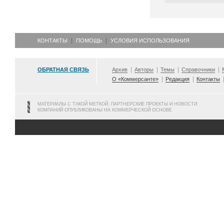
КОНТАКТЫ
ПОМОЩЬ
УСЛОВИЯ ИСПОЛЬЗОВАНИЯ
ОБРАТНАЯ СВЯЗЬ
Архив
Авторы
Темы
Справочники
О «Коммерсанте»
Редакция
Контакты
МАТЕРИАЛЫ С ТАКОЙ МЕТКОЙ, ПАРТНЕРСКИЕ ПРОЕКТЫ И НОВОСТИ
КОМПАНИЙ ОПУБЛИКОВАНЫ НА КОММЕРЧЕСКОЙ ОСНОВЕ