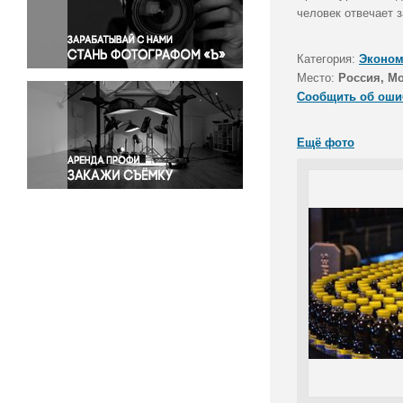
Правосудие
человек отвечает з
Происшествия и конфликты
Религия
Категория:
Эконом
Место:
Россия, М
Светская жизнь
Сообщить об оши
Спорт
Экология
Ещё фото
Экономика и бизнес