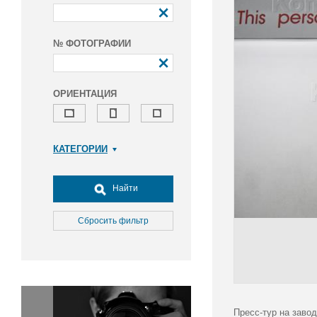
№ ФОТОГРАФИИ
ОРИЕНТАЦИЯ
КАТЕГОРИИ
Армия и ВПК
Досуг, туризм и отдых
Найти
Культура
Медицина
Сбросить фильтр
Наука
Образование
Общество
Окружающая среда
Политика
Пресс-тур на заво