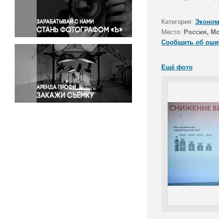
Правосудие
Происшествия и конфликты
Категория:
Эконом
Религия
Место:
Россия, М
Сообщить об оши
Светская жизнь
Спорт
Ещё фото
Экология
Экономика и бизнес