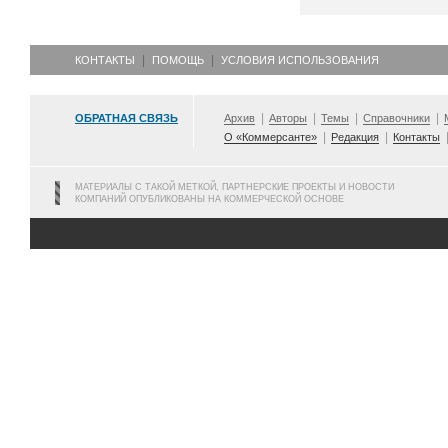
КОНТАКТЫ
ПОМОЩЬ
УСЛОВИЯ ИСПОЛЬЗОВАНИЯ
ОБРАТНАЯ СВЯЗЬ
Архив
Авторы
Темы
Справочники
О «Коммерсанте»
Редакция
Контакты
МАТЕРИАЛЫ С ТАКОЙ МЕТКОЙ, ПАРТНЕРСКИЕ ПРОЕКТЫ И НОВОСТИ
КОМПАНИЙ ОПУБЛИКОВАНЫ НА КОММЕРЧЕСКОЙ ОСНОВЕ