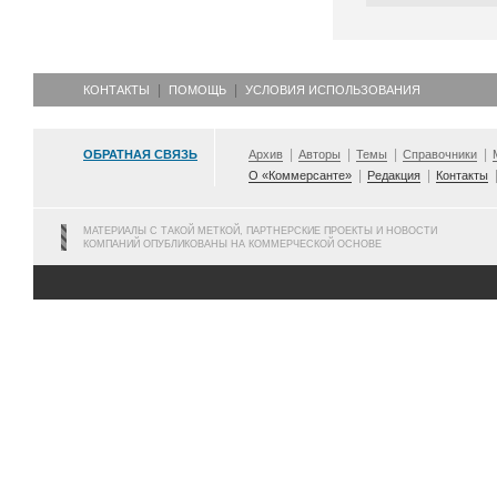
КОНТАКТЫ
ПОМОЩЬ
УСЛОВИЯ ИСПОЛЬЗОВАНИЯ
ОБРАТНАЯ СВЯЗЬ
Архив
Авторы
Темы
Справочники
О «Коммерсанте»
Редакция
Контакты
МАТЕРИАЛЫ С ТАКОЙ МЕТКОЙ, ПАРТНЕРСКИЕ ПРОЕКТЫ И НОВОСТИ
КОМПАНИЙ ОПУБЛИКОВАНЫ НА КОММЕРЧЕСКОЙ ОСНОВЕ