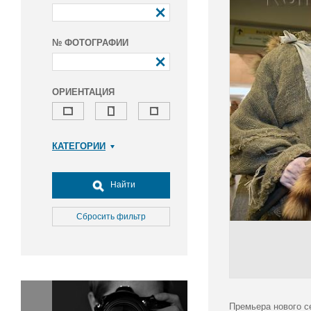
№ ФОТОГРАФИИ
ОРИЕНТАЦИЯ
КАТЕГОРИИ
Армия и ВПК
Досуг, туризм и отдых
Найти
Культура
Медицина
Сбросить фильтр
Наука
Образование
Общество
Окружающая среда
Политика
Премьера нового с