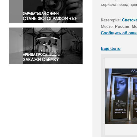
Правосудие
сериала перед пре
Происшествия и конфликты
Религия
Категория:
Светск
Место:
Россия, М
Светская жизнь
Сообщить об оши
Спорт
Экология
Ещё фото
Экономика и бизнес