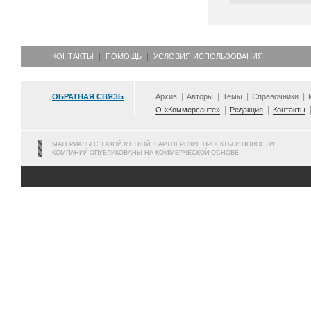
КОНТАКТЫ
ПОМОЩЬ
УСЛОВИЯ ИСПОЛЬЗОВАНИЯ
ОБРАТНАЯ СВЯЗЬ
Архив
Авторы
Темы
Справочники
О «Коммерсанте»
Редакция
Контакты
МАТЕРИАЛЫ С ТАКОЙ МЕТКОЙ, ПАРТНЕРСКИЕ ПРОЕКТЫ И НОВОСТИ
КОМПАНИЙ ОПУБЛИКОВАНЫ НА КОММЕРЧЕСКОЙ ОСНОВЕ