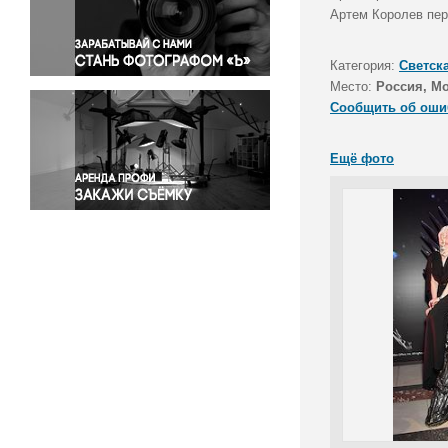
Правосудие
Артем Королев пер
Происшествия и конфликты
Религия
Категория:
Светск
Место:
Россия, М
Светская жизнь
Сообщить об оши
Спорт
Экология
Ещё фото
Экономика и бизнес