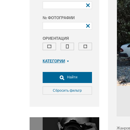
№ ФОТОГРАФИИ
ОРИЕНТАЦИЯ
КАТЕГОРИИ
Армия и ВПК
Досуг, туризм и отдых
Найти
Культура
Медицина
Сбросить фильтр
Наука
Образование
Общество
Окружающая среда
Политика
Жанров