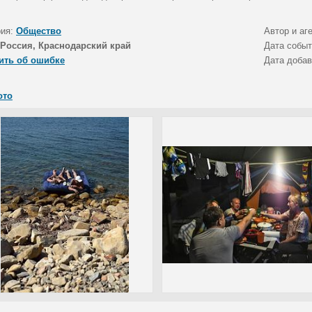
рия:
Общество
Автор и аг
Россия, Краснодарский край
Дата собы
ить об ошибке
Дата доба
ото