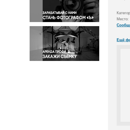
Правосудие
Происшествия и конфликты
Катего
Религия
Место:
Сообщ
Светская жизнь
Спорт
Ещё ф
Экология
Экономика и бизнес