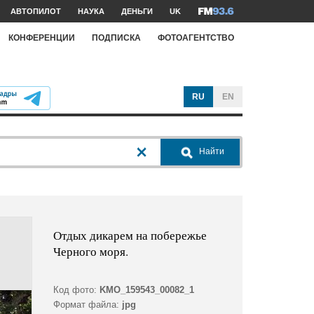
АВТОПИЛОТ
НАУКА
ДЕНЬГИ
UK
КОНФЕРЕНЦИИ
ПОДПИСКА
ФОТОАГЕНТСТВО
RU
EN
Найти
Отдых дикарем на побережье
Черного моря.
Код фото:
KMO_159543_00082_1
Формат файла:
jpg