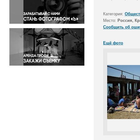
Правосудие
Происшествия и конфликты
Категория:
Общест
Религия
Место:
Россия, К
Сообщить об оши
Светская жизнь
Спорт
Ещё фото
Экология
Экономика и бизнес