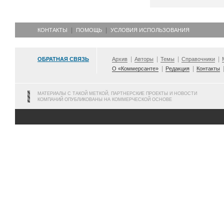
КОНТАКТЫ
ПОМОЩЬ
УСЛОВИЯ ИСПОЛЬЗОВАНИЯ
ОБРАТНАЯ СВЯЗЬ
Архив
Авторы
Темы
Справочники
О «Коммерсанте»
Редакция
Контакты
МАТЕРИАЛЫ С ТАКОЙ МЕТКОЙ, ПАРТНЕРСКИЕ ПРОЕКТЫ И НОВОСТИ
КОМПАНИЙ ОПУБЛИКОВАНЫ НА КОММЕРЧЕСКОЙ ОСНОВЕ