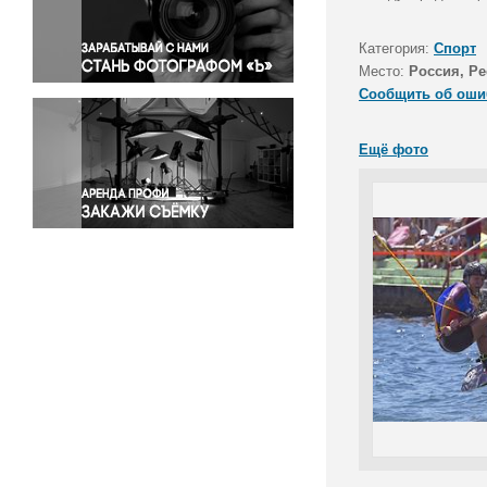
Правосудие
Происшествия и конфликты
Категория:
Спорт
Религия
Место:
Россия, Р
Сообщить об оши
Светская жизнь
Спорт
Ещё фото
Экология
Экономика и бизнес