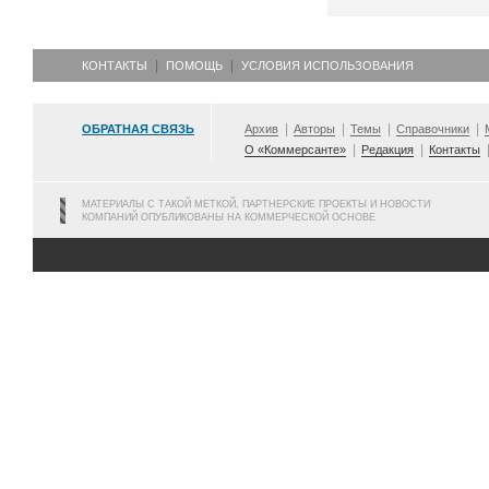
КОНТАКТЫ
ПОМОЩЬ
УСЛОВИЯ ИСПОЛЬЗОВАНИЯ
ОБРАТНАЯ СВЯЗЬ
Архив
Авторы
Темы
Справочники
О «Коммерсанте»
Редакция
Контакты
МАТЕРИАЛЫ С ТАКОЙ МЕТКОЙ, ПАРТНЕРСКИЕ ПРОЕКТЫ И НОВОСТИ
КОМПАНИЙ ОПУБЛИКОВАНЫ НА КОММЕРЧЕСКОЙ ОСНОВЕ