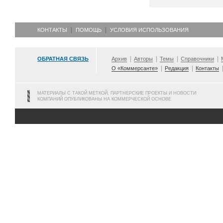
КОНТАКТЫ
ПОМОЩЬ
УСЛОВИЯ ИСПОЛЬЗОВАНИЯ
ОБРАТНАЯ СВЯЗЬ
Архив
Авторы
Темы
Справочники
О «Коммерсанте»
Редакция
Контакты
МАТЕРИАЛЫ С ТАКОЙ МЕТКОЙ, ПАРТНЕРСКИЕ ПРОЕКТЫ И НОВОСТИ
КОМПАНИЙ ОПУБЛИКОВАНЫ НА КОММЕРЧЕСКОЙ ОСНОВЕ