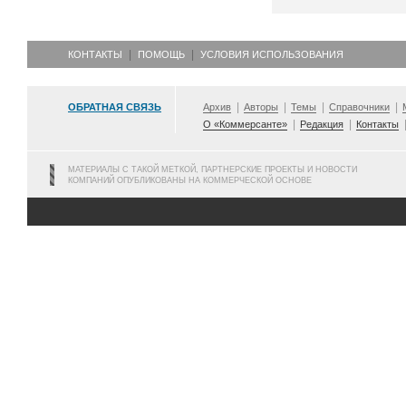
КОНТАКТЫ
ПОМОЩЬ
УСЛОВИЯ ИСПОЛЬЗОВАНИЯ
ОБРАТНАЯ СВЯЗЬ
Архив
Авторы
Темы
Справочники
О «Коммерсанте»
Редакция
Контакты
МАТЕРИАЛЫ С ТАКОЙ МЕТКОЙ, ПАРТНЕРСКИЕ ПРОЕКТЫ И НОВОСТИ
КОМПАНИЙ ОПУБЛИКОВАНЫ НА КОММЕРЧЕСКОЙ ОСНОВЕ