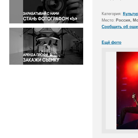
Правосудие
Происшествия и конфликты
Категория:
Культу
Религия
Место:
Россия, М
Сообщить об оши
Светская жизнь
Спорт
Ещё фото
Экология
Экономика и бизнес