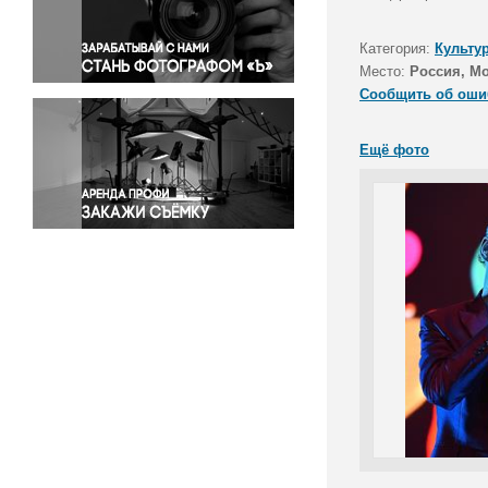
Правосудие
Происшествия и конфликты
Категория:
Культу
Религия
Место:
Россия, М
Сообщить об оши
Светская жизнь
Спорт
Ещё фото
Экология
Экономика и бизнес