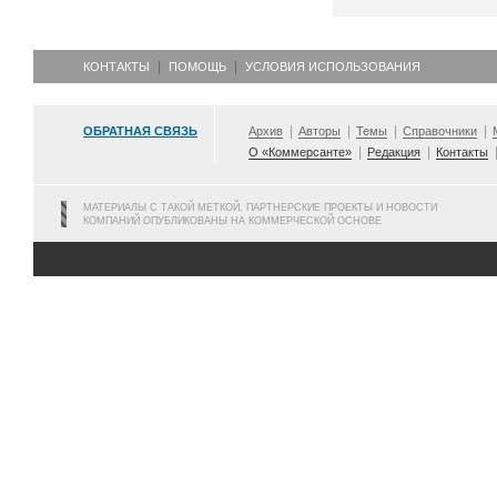
КОНТАКТЫ
ПОМОЩЬ
УСЛОВИЯ ИСПОЛЬЗОВАНИЯ
ОБРАТНАЯ СВЯЗЬ
Архив
Авторы
Темы
Справочники
О «Коммерсанте»
Редакция
Контакты
МАТЕРИАЛЫ С ТАКОЙ МЕТКОЙ, ПАРТНЕРСКИЕ ПРОЕКТЫ И НОВОСТИ
КОМПАНИЙ ОПУБЛИКОВАНЫ НА КОММЕРЧЕСКОЙ ОСНОВЕ