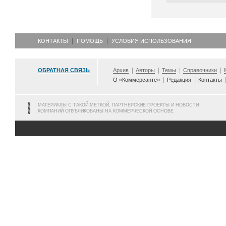
КОНТАКТЫ
ПОМОЩЬ
УСЛОВИЯ ИСПОЛЬЗОВАНИЯ
ОБРАТНАЯ СВЯЗЬ
Архив
Авторы
Темы
Справочники
О «Коммерсанте»
Редакция
Контакты
МАТЕРИАЛЫ С ТАКОЙ МЕТКОЙ, ПАРТНЕРСКИЕ ПРОЕКТЫ И НОВОСТИ
КОМПАНИЙ ОПУБЛИКОВАНЫ НА КОММЕРЧЕСКОЙ ОСНОВЕ