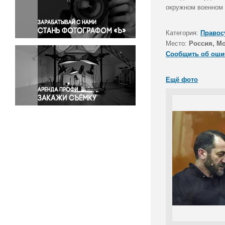
Правосудие
окружном военном 
Происшествия и конфликты
Религия
Категория:
Правос
Место:
Россия, М
Светская жизнь
Сообщить об оши
Спорт
Экология
Ещё фото
Экономика и бизнес