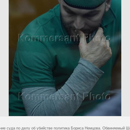
ние суда по делу об убийстве политика Бориса Немцова. Обвиняемый Ш