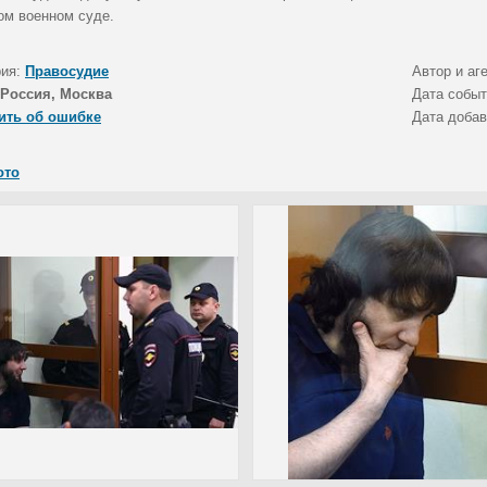
ом военном суде.
рия:
Правосудие
Автор и аг
Россия, Москва
Дата собы
ить об ошибке
Дата доба
ото