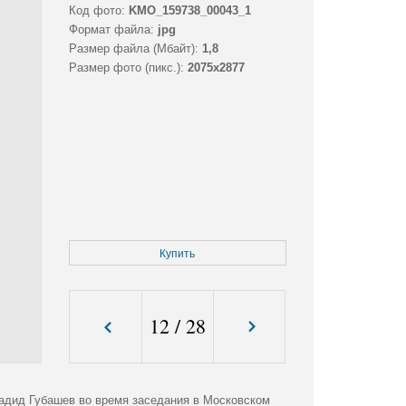
Код фото:
KMO_159738_00043_1
Формат файла:
jpg
Размер файла (Мбайт):
1,8
Размер фото (пикс.):
2075x2877
Купить
12
/
28
адид Губашев во время заседания в Московском