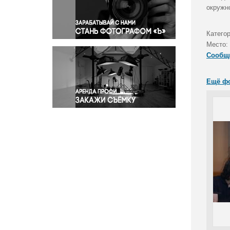
Правосудие
окружн
Происшествия и конфликты
Религия
Катего
Место:
Светская жизнь
Сообщ
Спорт
Экология
Ещё ф
Экономика и бизнес