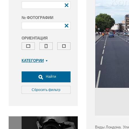
№ ФОТОГРАФИИ
ОРИЕНТАЦИЯ
КАТЕГОРИИ
Армия и ВПК
Досуг, туризм и отдых
Найти
Культура
Медицина
Сбросить фильтр
Наука
Образование
Общество
Окружающая среда
Политика
Виды Лондона. Ули