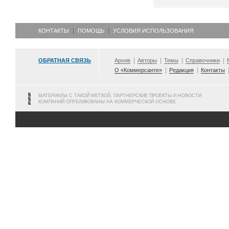
КОНТАКТЫ
ПОМОЩЬ
УСЛОВИЯ ИСПОЛЬЗОВАНИЯ
ОБРАТНАЯ СВЯЗЬ
Архив
Авторы
Темы
Справочники
О «Коммерсанте»
Редакция
Контакты
МАТЕРИАЛЫ С ТАКОЙ МЕТКОЙ, ПАРТНЕРСКИЕ ПРОЕКТЫ И НОВОСТИ
КОМПАНИЙ ОПУБЛИКОВАНЫ НА КОММЕРЧЕСКОЙ ОСНОВЕ