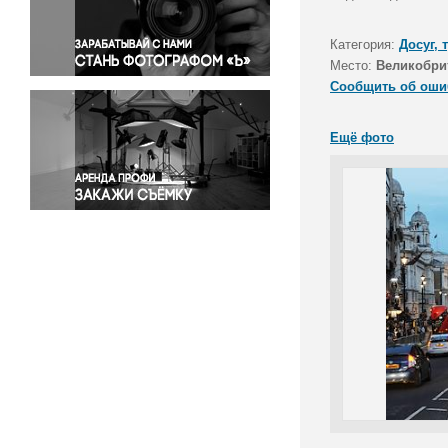
Правосудие
Происшествия и конфликты
Категория:
Досуг, 
Религия
Место:
Великобри
Сообщить об оши
Светская жизнь
Спорт
Ещё фото
Экология
Экономика и бизнес