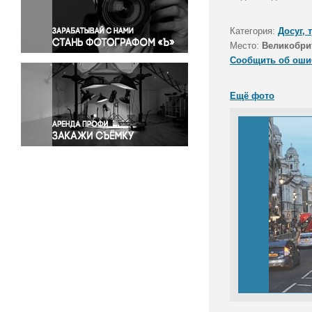
Правосудие
Происшествия и конфликты
Категория:
Досуг, 
Религия
Место:
Великобри
Сообщить об оши
Светская жизнь
Спорт
Ещё фото
Экология
Экономика и бизнес