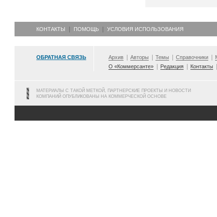
КОНТАКТЫ
ПОМОЩЬ
УСЛОВИЯ ИСПОЛЬЗОВАНИЯ
ОБРАТНАЯ СВЯЗЬ
Архив
Авторы
Темы
Справочники
О «Коммерсанте»
Редакция
Контакты
МАТЕРИАЛЫ С ТАКОЙ МЕТКОЙ, ПАРТНЕРСКИЕ ПРОЕКТЫ И НОВОСТИ
КОМПАНИЙ ОПУБЛИКОВАНЫ НА КОММЕРЧЕСКОЙ ОСНОВЕ