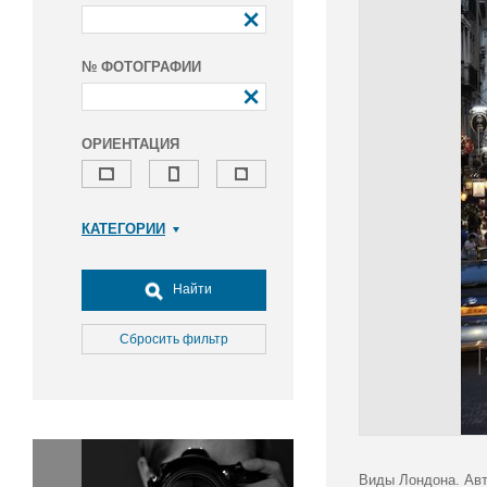
№ ФОТОГРАФИИ
ОРИЕНТАЦИЯ
КАТЕГОРИИ
Армия и ВПК
Досуг, туризм и отдых
Найти
Культура
Медицина
Сбросить фильтр
Наука
Образование
Общество
Окружающая среда
Политика
Виды Лондона. Авт