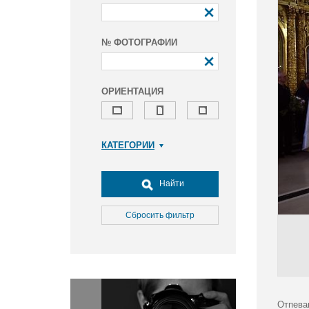
№ ФОТОГРАФИИ
ОРИЕНТАЦИЯ
КАТЕГОРИИ
Армия и ВПК
Досуг, туризм и отдых
Найти
Культура
Медицина
Сбросить фильтр
Наука
Образование
Общество
Окружающая среда
Политика
Отпева