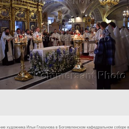
ние художника Ильи Глазунова в Богоявленском кафедральном соборе в