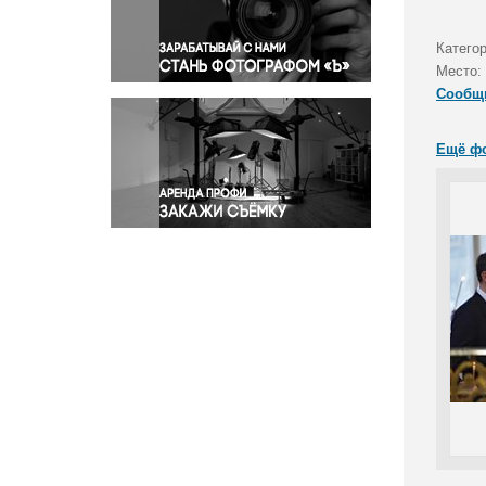
Правосудие
Происшествия и конфликты
Катего
Религия
Место:
Сообщ
Светская жизнь
Спорт
Ещё ф
Экология
Экономика и бизнес