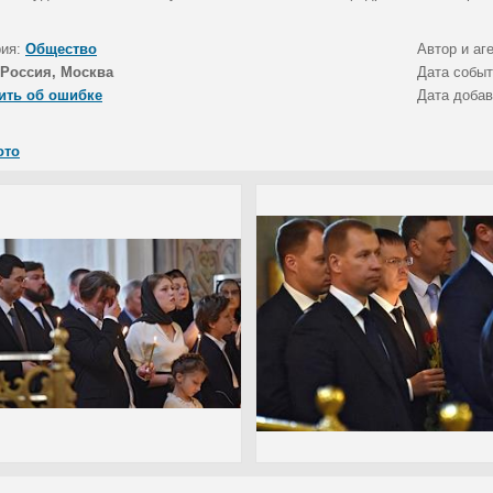
рия:
Общество
Автор и аг
Россия, Москва
Дата собы
ить об ошибке
Дата доба
ото