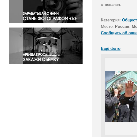
Правосудие
отпевания.
Происшествия и конфликты
Религия
Категория:
Общест
Место:
Россия, М
Светская жизнь
Сообщить об оши
Спорт
Экология
Ещё фото
Экономика и бизнес