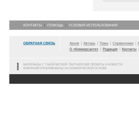
КОНТАКТЫ
ПОМОЩЬ
УСЛОВИЯ ИСПОЛЬЗОВАНИЯ
ОБРАТНАЯ СВЯЗЬ
Архив
Авторы
Темы
Справочники
О «Коммерсанте»
Редакция
Контакты
МАТЕРИАЛЫ С ТАКОЙ МЕТКОЙ, ПАРТНЕРСКИЕ ПРОЕКТЫ И НОВОСТИ
КОМПАНИЙ ОПУБЛИКОВАНЫ НА КОММЕРЧЕСКОЙ ОСНОВЕ