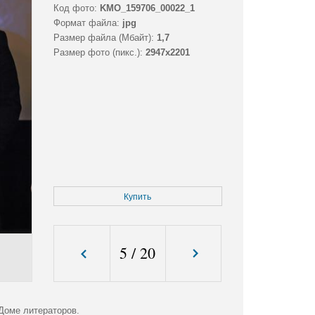
Код фото:
KMO_159706_00022_1
Формат файла:
jpg
Размер файла (Мбайт):
1,7
Размер фото (пикс.):
2947x2201
Купить
5
/
20
Доме литераторов.