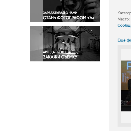
Правосудие
Происшествия и конфликты
Катего
Религия
Место:
Сообщ
Светская жизнь
Спорт
Ещё ф
Экология
Экономика и бизнес