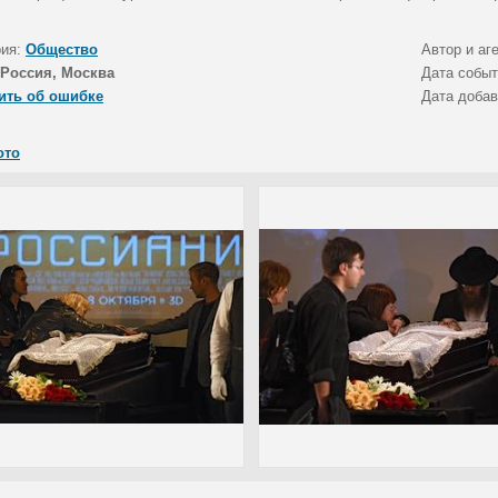
рия:
Общество
Автор и аг
Россия, Москва
Дата собы
ить об ошибке
Дата доба
ото