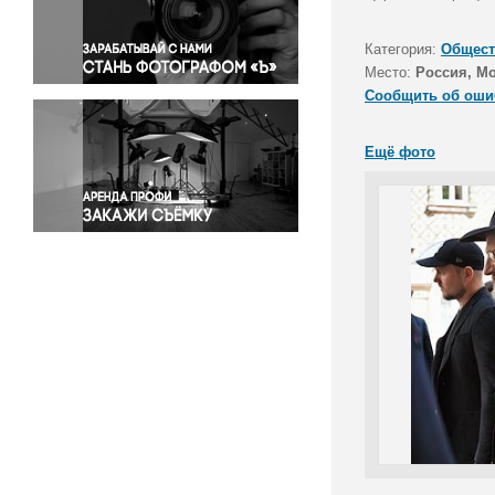
Правосудие
Происшествия и конфликты
Категория:
Общест
Религия
Место:
Россия, М
Сообщить об оши
Светская жизнь
Спорт
Ещё фото
Экология
Экономика и бизнес