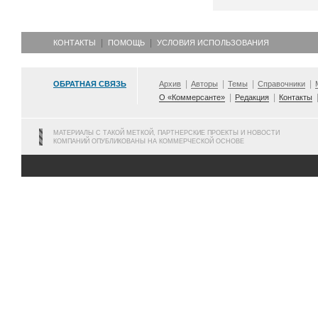
КОНТАКТЫ
ПОМОЩЬ
УСЛОВИЯ ИСПОЛЬЗОВАНИЯ
ОБРАТНАЯ СВЯЗЬ
Архив
Авторы
Темы
Справочники
О «Коммерсанте»
Редакция
Контакты
МАТЕРИАЛЫ С ТАКОЙ МЕТКОЙ, ПАРТНЕРСКИЕ ПРОЕКТЫ И НОВОСТИ
КОМПАНИЙ ОПУБЛИКОВАНЫ НА КОММЕРЧЕСКОЙ ОСНОВЕ