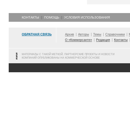
КОНТАКТЫ
ПОМОЩЬ
УСЛОВИЯ ИСПОЛЬЗОВАНИЯ
ОБРАТНАЯ СВЯЗЬ
Архив
Авторы
Темы
Справочники
О «Коммерсанте»
Редакция
Контакты
МАТЕРИАЛЫ С ТАКОЙ МЕТКОЙ, ПАРТНЕРСКИЕ ПРОЕКТЫ И НОВОСТИ
КОМПАНИЙ ОПУБЛИКОВАНЫ НА КОММЕРЧЕСКОЙ ОСНОВЕ