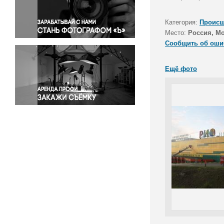
Правосудие
Происшествия и конфликты
Категория:
Происш
Религия
Место:
Россия, М
Сообщить об оши
Светская жизнь
Спорт
Ещё фото
Экология
Экономика и бизнес