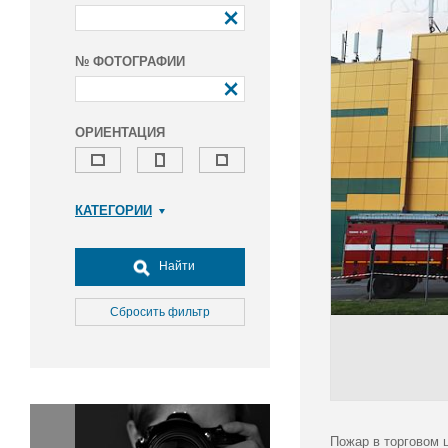
№ ФОТОГРАФИИ
ОРИЕНТАЦИЯ
КАТЕГОРИИ
Армия и ВПК
Досуг, туризм и отдых
Найти
Культура
Медицина
Сбросить фильтр
Наука
Образование
Общество
Окружающая среда
Политика
Пожар в торговом 