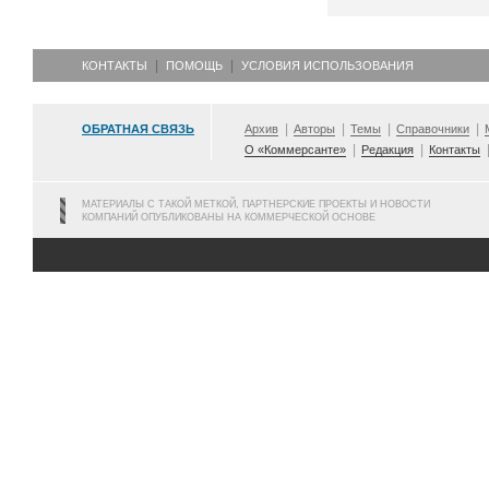
КОНТАКТЫ
ПОМОЩЬ
УСЛОВИЯ ИСПОЛЬЗОВАНИЯ
ОБРАТНАЯ СВЯЗЬ
Архив
Авторы
Темы
Справочники
О «Коммерсанте»
Редакция
Контакты
МАТЕРИАЛЫ С ТАКОЙ МЕТКОЙ, ПАРТНЕРСКИЕ ПРОЕКТЫ И НОВОСТИ
КОМПАНИЙ ОПУБЛИКОВАНЫ НА КОММЕРЧЕСКОЙ ОСНОВЕ