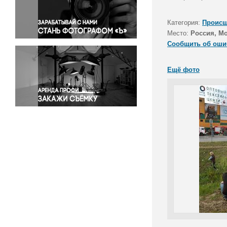
Правосудие
Происшествия и конфликты
Категория:
Происш
Религия
Место:
Россия, М
Сообщить об оши
Светская жизнь
Спорт
Ещё фото
Экология
Экономика и бизнес