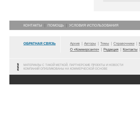
КОНТАКТЫ
ПОМОЩЬ
УСЛОВИЯ ИСПОЛЬЗОВАНИЯ
ОБРАТНАЯ СВЯЗЬ
Архив
Авторы
Темы
Справочники
О «Коммерсанте»
Редакция
Контакты
МАТЕРИАЛЫ С ТАКОЙ МЕТКОЙ, ПАРТНЕРСКИЕ ПРОЕКТЫ И НОВОСТИ
КОМПАНИЙ ОПУБЛИКОВАНЫ НА КОММЕРЧЕСКОЙ ОСНОВЕ