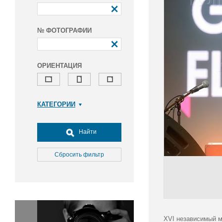
№ ФОТОГРАФИИ
ОРИЕНТАЦИЯ
КАТЕГОРИИ
Армия и ВПК
Досуг, туризм и отдых
Найти
Культура
Медицина
Сбросить фильтр
Наука
Образование
Общество
Окружающая среда
Политика
XVI независимый 