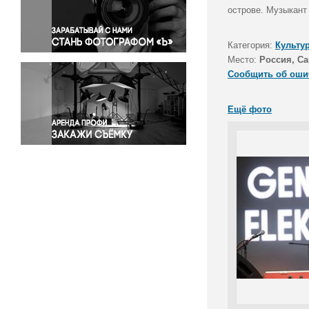
Правосудие
острове. Музыкант 
Происшествия и конфликты
Религия
Категория:
Культу
Место:
Россия, Са
Светская жизнь
Сообщить об оши
Спорт
Экология
Ещё фото
Экономика и бизнес