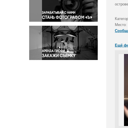
Правосудие
остров
Происшествия и конфликты
Религия
Катего
Место:
Светская жизнь
Сообщ
Спорт
Экология
Ещё ф
Экономика и бизнес