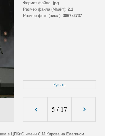
Формат файла:
jpg
Размер файла (Мбайт):
2,1
Размер фото (пикс.):
3867x2737
Купить
5
/
17
шел в ЦПКиО имени С.М.Кирова на Елагином