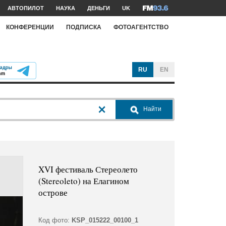
АВТОПИЛОТ
НАУКА
ДЕНЬГИ
UK
КОНФЕРЕНЦИИ
ПОДПИСКА
ФОТОАГЕНТСТВО
RU
EN
Найти
XVI фестиваль Стереолето
(Stereoleto) на Елагином
острове
Код фото:
KSP_015222_00100_1