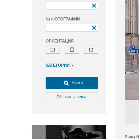
№ ФОТОГРАФИИ
ОРИЕНТАЦИЯ
КАТЕГОРИИ
Армия и ВПК
Досуг, туризм и отдых
Найти
Культура
Медицина
Сбросить фильтр
Наука
Образование
Общество
Окружающая среда
Политика
Виды Н