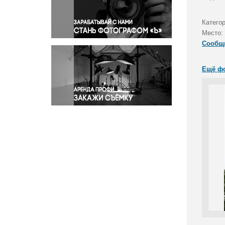
Правосудие
Происшествия и конфликты
Катего
Религия
Место:
Сообщ
Светская жизнь
Спорт
Ещё ф
Экология
Экономика и бизнес