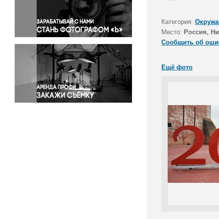
Правосудие
Происшествия и конфликты
Категория:
Окружа
Религия
Место:
Россия, Н
Сообщить об оши
Светская жизнь
Спорт
Ещё фото
Экология
Экономика и бизнес