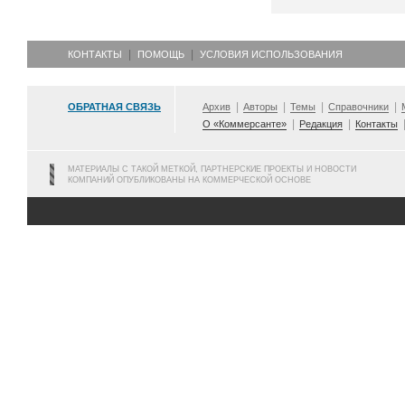
КОНТАКТЫ
ПОМОЩЬ
УСЛОВИЯ ИСПОЛЬЗОВАНИЯ
ОБРАТНАЯ СВЯЗЬ
Архив
Авторы
Темы
Справочники
О «Коммерсанте»
Редакция
Контакты
МАТЕРИАЛЫ С ТАКОЙ МЕТКОЙ, ПАРТНЕРСКИЕ ПРОЕКТЫ И НОВОСТИ
КОМПАНИЙ ОПУБЛИКОВАНЫ НА КОММЕРЧЕСКОЙ ОСНОВЕ