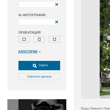
№ ФОТОГРАФИИ
ОРИЕНТАЦИЯ
КАТЕГОРИИ
Армия и ВПК
Досуг, туризм и отдых
Найти
Культура
Медицина
Сбросить фильтр
Наука
Образование
Общество
Окружающая среда
Политика
Виды Нижнего Новг