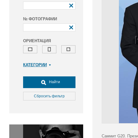
№ ФОТОГРАФИИ
ОРИЕНТАЦИЯ
КАТЕГОРИИ
Армия и ВПК
Досуг, туризм и отдых
Найти
Культура
Медицина
Сбросить фильтр
Наука
Образование
Общество
Окружающая среда
Политика
Саммит G20. Прези