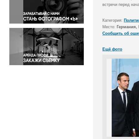
Правосудие
встречи перед нач
Происшествия и конфликты
Религия
Категория:
Полити
Место:
Германия, 
Светская жизнь
Сообщить об оши
Спорт
Экология
Ещё фото
Экономика и бизнес