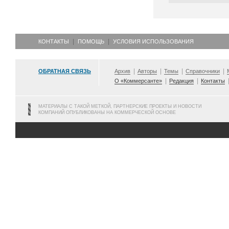
КОНТАКТЫ
ПОМОЩЬ
УСЛОВИЯ ИСПОЛЬЗОВАНИЯ
ОБРАТНАЯ СВЯЗЬ
Архив
Авторы
Темы
Справочники
О «Коммерсанте»
Редакция
Контакты
МАТЕРИАЛЫ С ТАКОЙ МЕТКОЙ, ПАРТНЕРСКИЕ ПРОЕКТЫ И НОВОСТИ
КОМПАНИЙ ОПУБЛИКОВАНЫ НА КОММЕРЧЕСКОЙ ОСНОВЕ