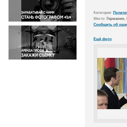
Правосудие
Происшествия и конфликты
Категория:
Полити
Религия
Место:
Германия, 
Сообщить об оши
Светская жизнь
Спорт
Ещё фото
Экология
Экономика и бизнес