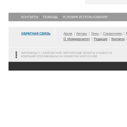
КОНТАКТЫ
ПОМОЩЬ
УСЛОВИЯ ИСПОЛЬЗОВАНИЯ
ОБРАТНАЯ СВЯЗЬ
Архив
Авторы
Темы
Справочники
О «Коммерсанте»
Редакция
Контакты
МАТЕРИАЛЫ С ТАКОЙ МЕТКОЙ, ПАРТНЕРСКИЕ ПРОЕКТЫ И НОВОСТИ
КОМПАНИЙ ОПУБЛИКОВАНЫ НА КОММЕРЧЕСКОЙ ОСНОВЕ