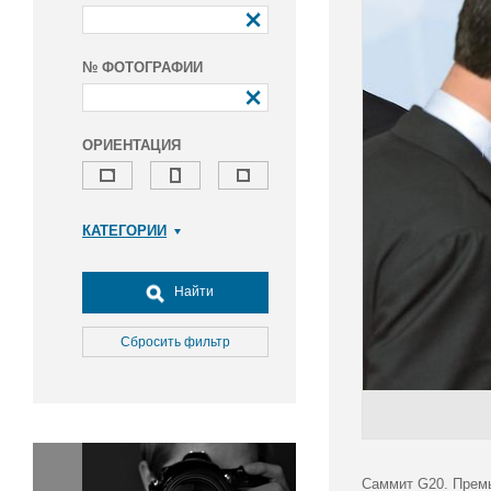
№ ФОТОГРАФИИ
ОРИЕНТАЦИЯ
КАТЕГОРИИ
Армия и ВПК
Досуг, туризм и отдых
Найти
Культура
Медицина
Сбросить фильтр
Наука
Образование
Общество
Окружающая среда
Политика
Саммит G20. Премь