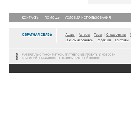
КОНТАКТЫ
ПОМОЩЬ
УСЛОВИЯ ИСПОЛЬЗОВАНИЯ
ОБРАТНАЯ СВЯЗЬ
Архив
Авторы
Темы
Справочники
О «Коммерсанте»
Редакция
Контакты
МАТЕРИАЛЫ С ТАКОЙ МЕТКОЙ, ПАРТНЕРСКИЕ ПРОЕКТЫ И НОВОСТИ
КОМПАНИЙ ОПУБЛИКОВАНЫ НА КОММЕРЧЕСКОЙ ОСНОВЕ