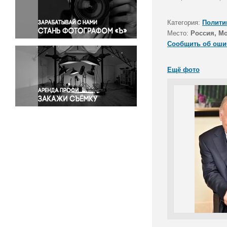
Правосудие
Происшествия и конфликты
Категория:
Полити
Религия
Место:
Россия, М
Сообщить об оши
Светская жизнь
Спорт
Ещё фото
Экология
Экономика и бизнес