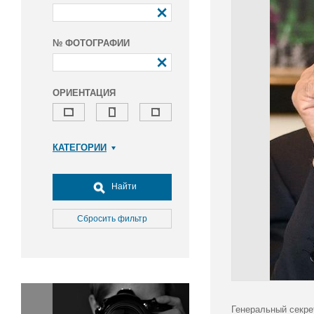
№ ФОТОГРАФИИ
ОРИЕНТАЦИЯ
КАТЕГОРИИ
Армия и ВПК
Досуг, туризм и отдых
Найти
Культура
Медицина
Сбросить фильтр
Наука
Образование
Общество
Окружающая среда
Политика
Генеральный секре