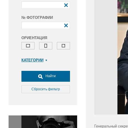
№ ФОТОГРАФИИ
ОРИЕНТАЦИЯ
КАТЕГОРИИ
Армия и ВПК
Досуг, туризм и отдых
Найти
Культура
Медицина
Сбросить фильтр
Наука
Образование
Общество
Окружающая среда
Политика
Генеральный секре