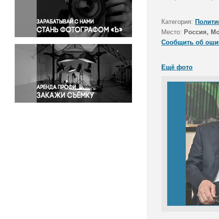
Правосудие
Происшествия и конфликты
Категория:
Полити
Религия
Место:
Россия, М
Сообщить об оши
Светская жизнь
Спорт
Ещё фото
Экология
Экономика и бизнес