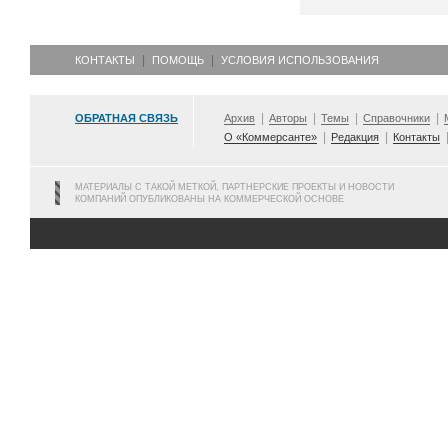
КОНТАКТЫ
ПОМОЩЬ
УСЛОВИЯ ИСПОЛЬЗОВАНИЯ
ОБРАТНАЯ СВЯЗЬ
Архив
Авторы
Темы
Справочники
О «Коммерсанте»
Редакция
Контакты
МАТЕРИАЛЫ С ТАКОЙ МЕТКОЙ, ПАРТНЕРСКИЕ ПРОЕКТЫ И НОВОСТИ
КОМПАНИЙ ОПУБЛИКОВАНЫ НА КОММЕРЧЕСКОЙ ОСНОВЕ