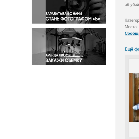
Правосудие
об уби
Происшествия и конфликты
Религия
Катего
Место:
Светская жизнь
Сообщ
Спорт
Экология
Ещё ф
Экономика и бизнес