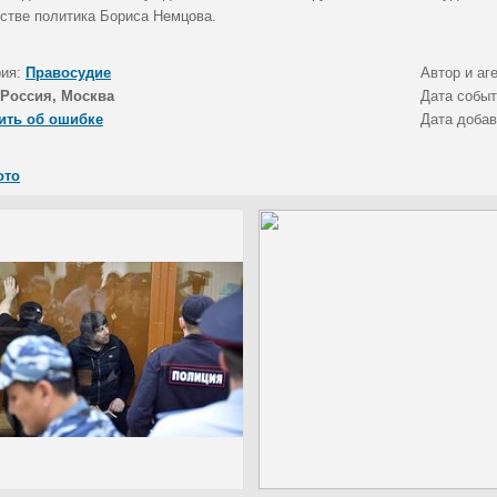
йстве политика Бориса Немцова.
рия:
Правосудие
Автор и аг
Россия, Москва
Дата собы
ить об ошибке
Дата доба
ото