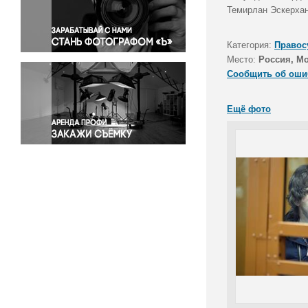
Правосудие
Темирлан Эскерхан
Происшествия и конфликты
Религия
Категория:
Правос
Место:
Россия, М
Светская жизнь
Сообщить об оши
Спорт
Экология
Ещё фото
Экономика и бизнес