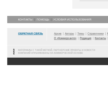
КОНТАКТЫ
ПОМОЩЬ
УСЛОВИЯ ИСПОЛЬЗОВАНИЯ
ОБРАТНАЯ СВЯЗЬ
Архив
Авторы
Темы
Справочники
О «Коммерсанте»
Редакция
Контакты
МАТЕРИАЛЫ С ТАКОЙ МЕТКОЙ, ПАРТНЕРСКИЕ ПРОЕКТЫ И НОВОСТИ
КОМПАНИЙ ОПУБЛИКОВАНЫ НА КОММЕРЧЕСКОЙ ОСНОВЕ