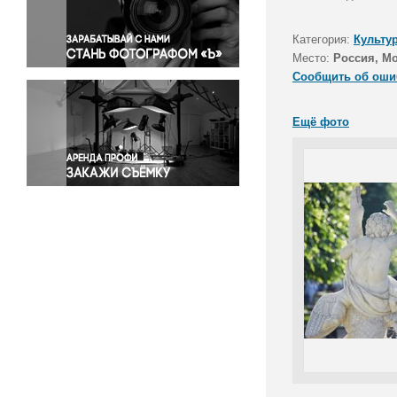
Правосудие
Происшествия и конфликты
Категория:
Культу
Религия
Место:
Россия, Мо
Сообщить об оши
Светская жизнь
Спорт
Ещё фото
Экология
Экономика и бизнес