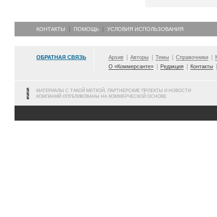
КОНТАКТЫ
ПОМОЩЬ
УСЛОВИЯ ИСПОЛЬЗОВАНИЯ
ОБРАТНАЯ СВЯЗЬ
Архив
Авторы
Темы
Справочники
О «Коммерсанте»
Редакция
Контакты
МАТЕРИАЛЫ С ТАКОЙ МЕТКОЙ, ПАРТНЕРСКИЕ ПРОЕКТЫ И НОВОСТИ
КОМПАНИЙ ОПУБЛИКОВАНЫ НА КОММЕРЧЕСКОЙ ОСНОВЕ