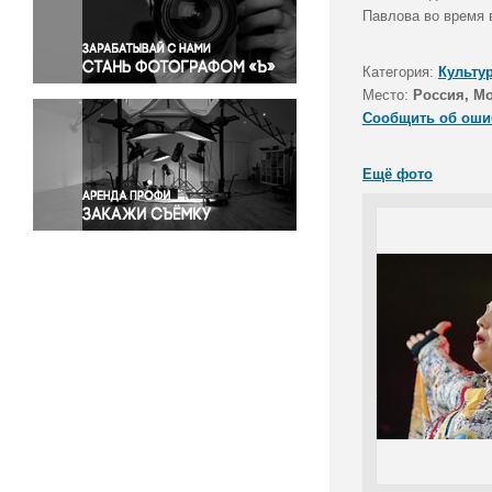
Правосудие
Павлова во время 
Происшествия и конфликты
Религия
Категория:
Культу
Место:
Россия, Мо
Светская жизнь
Сообщить об оши
Спорт
Экология
Ещё фото
Экономика и бизнес