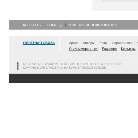
КОНТАКТЫ
ПОМОЩЬ
УСЛОВИЯ ИСПОЛЬЗОВАНИЯ
ОБРАТНАЯ СВЯЗЬ
Архив
Авторы
Темы
Справочники
О «Коммерсанте»
Редакция
Контакты
МАТЕРИАЛЫ С ТАКОЙ МЕТКОЙ, ПАРТНЕРСКИЕ ПРОЕКТЫ И НОВОСТИ
КОМПАНИЙ ОПУБЛИКОВАНЫ НА КОММЕРЧЕСКОЙ ОСНОВЕ