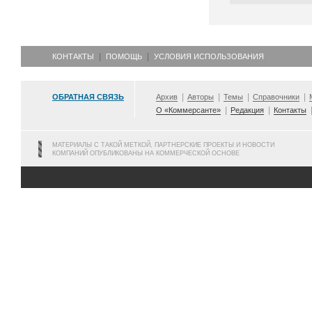
КОНТАКТЫ
ПОМОЩЬ
УСЛОВИЯ ИСПОЛЬЗОВАНИЯ
ОБРАТНАЯ СВЯЗЬ
Архив
Авторы
Темы
Справочники
О «Коммерсанте»
Редакция
Контакты
МАТЕРИАЛЫ С ТАКОЙ МЕТКОЙ, ПАРТНЕРСКИЕ ПРОЕКТЫ И НОВОСТИ
КОМПАНИЙ ОПУБЛИКОВАНЫ НА КОММЕРЧЕСКОЙ ОСНОВЕ