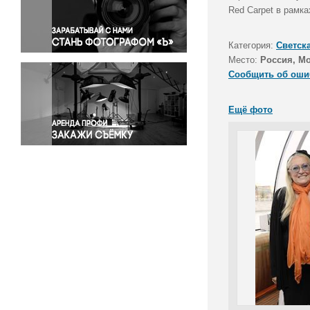
Правосудие
Red Carpet в рамк
Происшествия и конфликты
Религия
Категория:
Светск
Место:
Россия, М
Светская жизнь
Сообщить об оши
Спорт
Экология
Ещё фото
Экономика и бизнес