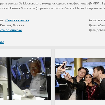
rpet в рамках 39 Московского международного кинофестиваля(ММКФ). П
иссер Никита Михалков (справа) и артистка балета Мария Богданович (в
рия:
Светская жизнь
Автор и аг
Россия, Москва
Дата собы
ить об ошибке
Дата доба
ото