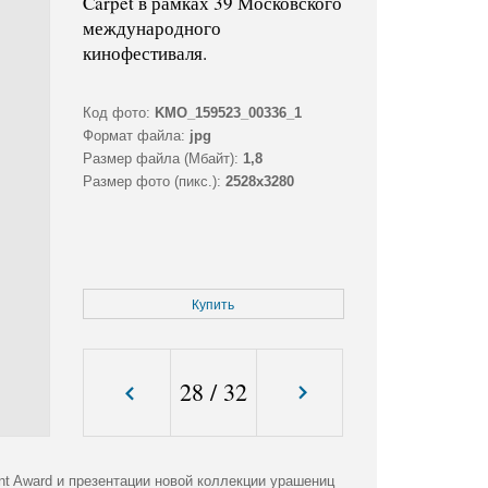
Carpet в рамках 39 Московского
международного
кинофестиваля.
Код фото:
KMO_159523_00336_1
Формат файла:
jpg
Размер файла (Мбайт):
1,8
Размер фото (пикс.):
2528x3280
Купить
28
/
32
t Award и презентации новой коллекции урашениц