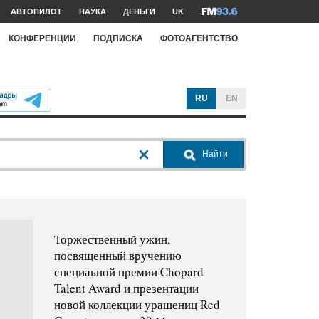
АВТОПИЛОТ
НАУКА
ДЕНЬГИ
UK
КОНФЕРЕНЦИИ
ПОДПИСКА
ФОТОАГЕНТСТВО
RU
EN
Найти
Торжественный ужин,
посвященный вручению
специаьной премии Chopard
Talent Award и презентации
новой коллекции урашениц Red