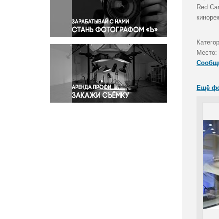
Правосудие
Red Ca
кинореж
Происшествия и конфликты
Религия
Катего
Светская жизнь
Место:
Спорт
Сообщ
Экология
Экономика и бизнес
Ещё ф