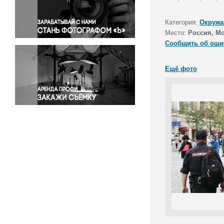
Правосудие
Происшествия и конфликты
Категория:
Окружа
Религия
Место:
Россия, М
Сообщить об оши
Светская жизнь
Спорт
Ещё фото
Экология
Экономика и бизнес