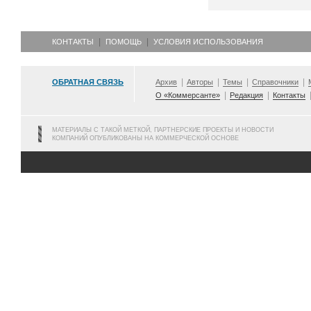
КОНТАКТЫ
ПОМОЩЬ
УСЛОВИЯ ИСПОЛЬЗОВАНИЯ
ОБРАТНАЯ СВЯЗЬ
Архив
Авторы
Темы
Справочники
О «Коммерсанте»
Редакция
Контакты
МАТЕРИАЛЫ С ТАКОЙ МЕТКОЙ, ПАРТНЕРСКИЕ ПРОЕКТЫ И НОВОСТИ
КОМПАНИЙ ОПУБЛИКОВАНЫ НА КОММЕРЧЕСКОЙ ОСНОВЕ