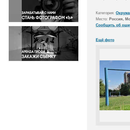
Правосудие
Происшествия и конфликты
Категория:
Окружа
Религия
Место:
Россия, М
Сообщить об оши
Светская жизнь
Спорт
Ещё фото
Экология
Экономика и бизнес