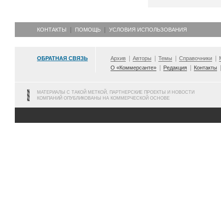
КОНТАКТЫ
ПОМОЩЬ
УСЛОВИЯ ИСПОЛЬЗОВАНИЯ
ОБРАТНАЯ СВЯЗЬ
Архив
Авторы
Темы
Справочники
О «Коммерсанте»
Редакция
Контакты
МАТЕРИАЛЫ С ТАКОЙ МЕТКОЙ, ПАРТНЕРСКИЕ ПРОЕКТЫ И НОВОСТИ
КОМПАНИЙ ОПУБЛИКОВАНЫ НА КОММЕРЧЕСКОЙ ОСНОВЕ