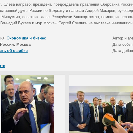
". Слева направо: президент, председатель правления Сбербанка Росси
рственной думы России по бюджету и налогам Андрей Макаров, руково
 Мишустин, советник главы Республики Башкортостан, помощник первог
 Геннадий Букаев и мэр Москвы Сергей Собянин на выставке инновацион
рия:
Экономика и бизнес
Автор и аг
Россия, Москва
Дата собы
ить об ошибке
Дата доба
ото