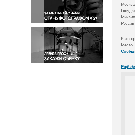
Правосудие
Москва
Госуда
Происшествия и конфликты
Михаил
Религия
России
Светская жизнь
Спорт
Катего
Экология
Место:
Экономика и бизнес
Сообщ
Ещё ф