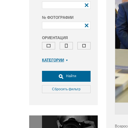
№ ФОТОГРАФИИ
ОРИЕНТАЦИЯ
КАТЕГОРИИ
Армия и ВПК
Досуг, туризм и отдых
Найти
Культура
Медицина
Сбросить фильтр
Наука
Образование
Общество
Окружающая среда
Политика
Всерос